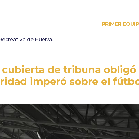
PRIMER EQUI
 Recreativo de Huelva.
 cubierta de tribuna obligó
idad imperó sobre el fútbo