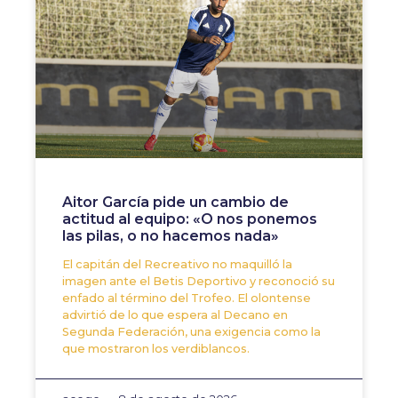
Aitor García pide un cambio de
actitud al equipo: «O nos ponemos
las pilas, o no hacemos nada»
El capitán del Recreativo no maquilló la
imagen ante el Betis Deportivo y reconoció su
enfado al término del Trofeo. El olontense
advirtió de lo que espera al Decano en
Segunda Federación, una exigencia como la
que mostraron los verdiblancos.