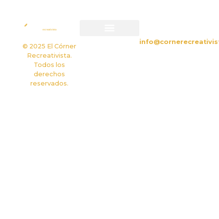
CONTACTO
info@cornerecreativis
Política de privacidad
Política de cookies
© 2025 El Córner
Recreativista.
Todos los
derechos
reservados.