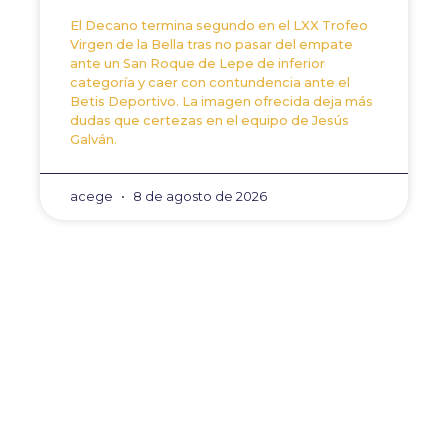
El Decano termina segundo en el LXX Trofeo
Virgen de la Bella tras no pasar del empate
ante un San Roque de Lepe de inferior
categoría y caer con contundencia ante el
Betis Deportivo. La imagen ofrecida deja más
dudas que certezas en el equipo de Jesús
Galván.
acege
8 de agosto de 2026
ANTERIOR
SIGUIENTE
El Recre 26/27 ya arran
El Recre lanzará el spo