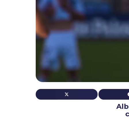
Alb
c