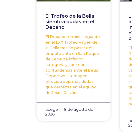
El Trofeo de la Bella
L
siembra dudas en el
a
Decano
i
«
El Decano termina segundo
p
en el LXX Trofeo Virgen de
la Bella tras no pasar del
E
empate ante un San Roque
R
de Lepe de inferior
d
categoría y caer con
d
contundencia ante el Betis
v
Deportivo. La imagen
J
ofrecida deja más dudas
i
que certezas en el equipo
q
de Jesús Galván.
c
m
p
acege
8 de agosto de
2026
a
2