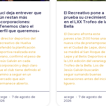
uci deja entrever que
El Recreativo pone a
ún restan más
prueba su crecimien
ncorporaciones:
en el LXX Trofeo de l
Tenemos claro el
Bella
erfil que queremos»
El Decano afronta este
l director deportivo del
jueves a las 21:00 horas una
ecreativo de Huelva
nueva cita de pretempora
efendió la planificación
en el Ciudad de Lepe, don
eportiva realizada este
se medirá al San Roque de
erano, confirmó el peso de
Lepe y al Betis Deportivo 
esús Galván en cada
la LXX edición del veranieg
ncorporación y dejó claro
Trofeo de la Bella. Los de
ue el club tiene definido el
Jesús Galván buscarán
amino a seguir en un
seguir sumando buenas
ercado que aún
sensaciones antes del inici
ermanece abierto.
liguero.
cege
7 de agosto de
acege
7 de agosto de
026
2026