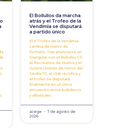
El Bollullos da marcha
to
atrás y el Trofeo de la
a
Vendimia se disputará
a partido único
El X Trofeo de la Vendimia
cambia de nuevo de
da
formato. Tras anunciarse un
de
triangular con el Bollullos CF,
el Recreativo de Huelva y el
en
Juvenil División de Honor del
o
Sevilla FC, el club rectifica y
el trofeo se disputará
finalmente en un único
encuentro entre bollulleros
o
y albiazules.
acege
7 de agosto de
2026