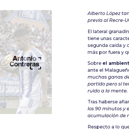
Alberto López ta
previa al Recre-
El lateral granadi
tiene unas caracte
segunda caída y c
más por fuera y q
Sobre
el ambient
ante el Malagueño
muchas ganas de q
partido pero si t
ruido a la mente
Tras haberse afi
los 90 minutos y 
acumulación de 
Respecto a lo que