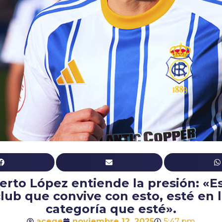
erto López entiende la presión: «E
lub que convive con esto, esté en 
categoría que esté».
acege
noviembre 12, 2025
5:47 pm