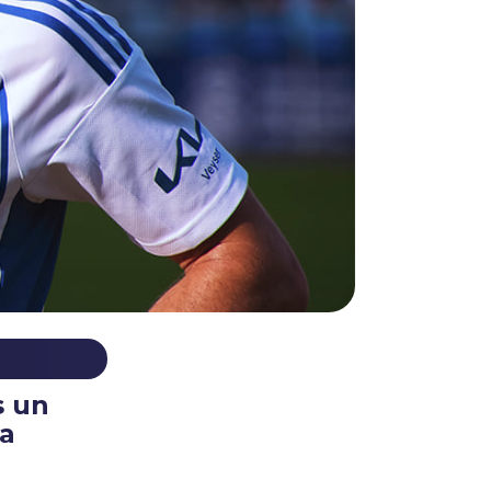
s un
la