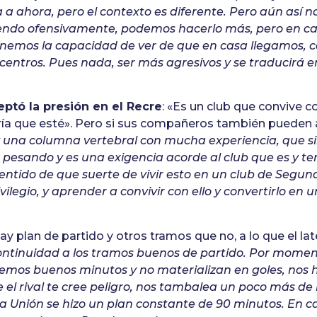
 ahora, pero el contexto es diferente. Pero aún así n
ndo ofensivamente, podemos hacerlo más, pero en cas
enemos la capacidad de ver de que en casa llegamos, 
entros. Pues nada, ser más agresivos y se traducirá e
eptó la presión en el Recre
: «Es un club que convive c
ría que esté». Pero si sus compañeros también pueden 
y una columna vertebral con mucha experiencia, que 
é pesando y es una exigencia acorde al club que es y 
 sentido de que suerte de vivir esto en un club de Segu
vilegio, y aprender a convivir con ello y convertirlo en 
 plan de partido y otros tramos que no, a lo que el later
continuidad a los tramos buenos de partido. Por momen
emos buenos minutos y no materializan en goles, nos 
 el rival te cree peligro, nos tambalea un poco más de 
La Unión se hizo un plan constante de 90 minutos. En 