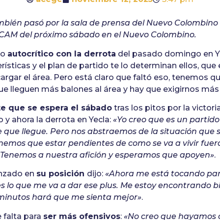
mbién pasó por la sala de prensa del Nuevo Colombino
UCAM del próximo sábado en el Nuevo Colombino.
no
autocrítico con la derrota
del pasado domingo en Y
rísticas y el plan de partido te lo determinan ellos, que
argar el área. Pero está claro que faltó eso, tenemos 
ue lleguen más balones al área y hay que exigirnos más
e que se espera el sábado
tras los pitos por la victor
 y ahora la derrota en Yecla:
«Yo creo que es un partid
ue llegue. Pero nos abstraemos de la situación que se
enemos que estar pendientes de como se va a vivir fuera
. Tenemos a nuestra afición y esperamos que apoyen»
.
anzado en
su posición
dijo:
«Ahora me está tocando part
es lo que me va a dar ese plus. Me estoy encontrando bi
minutos hará que me sienta mejor»
.
 falta para
ser más ofensivos
:
«No creo que hayamos