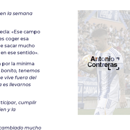
 en la semana
ecla: «Ese campo
 es coger esa
que sacar mucho
 en ese sentido».
ia por la mínima
o bonito, tenemos
 vive fuera del
 es llevarnos
icipar, cumplir
en y la
 cambiado mucho