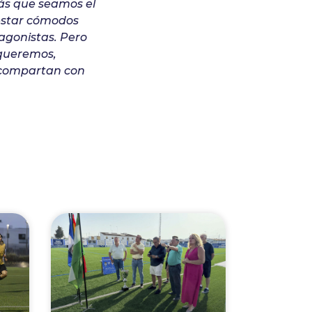
ás que seamos el
 estar cómodos
agonistas. Pero
 queremos,
 compartan con