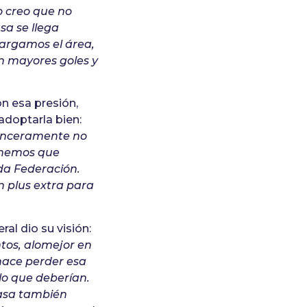
o creo que no
a se llega
cargamos el área,
n mayores goles y
on esa presión,
adoptarla bien:
sinceramente no
tenemos que
nda Federación.
un plus extra para
al dio su visión:
tos, alomejor en
hace perder esa
lo que deberían.
casa también