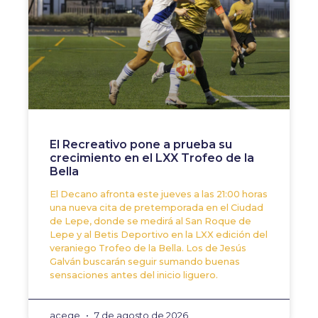
El Recreativo pone a prueba su
crecimiento en el LXX Trofeo de la
Bella
El Decano afronta este jueves a las 21:00 horas
una nueva cita de pretemporada en el Ciudad
de Lepe, donde se medirá al San Roque de
Lepe y al Betis Deportivo en la LXX edición del
veraniego Trofeo de la Bella. Los de Jesús
Galván buscarán seguir sumando buenas
sensaciones antes del inicio liguero.
acege
7 de agosto de 2026