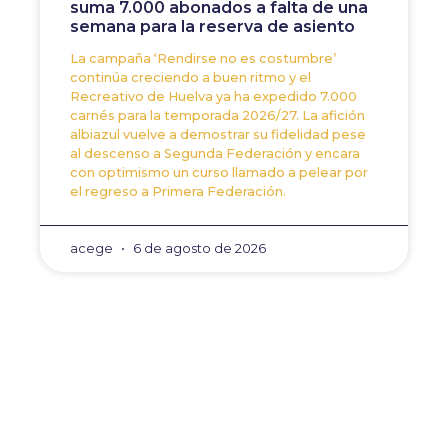
suma 7.000 abonados a falta de una
semana para la reserva de asiento
La campaña ‘Rendirse no es costumbre’
continúa creciendo a buen ritmo y el
Recreativo de Huelva ya ha expedido 7.000
carnés para la temporada 2026/27. La afición
albiazul vuelve a demostrar su fidelidad pese
al descenso a Segunda Federación y encara
con optimismo un curso llamado a pelear por
el regreso a Primera Federación.
acege
6 de agosto de 2026
ANTERIOR
SIGUIENTE
Antonio Arcos: «Estamos
Dani Romero refuerza al 