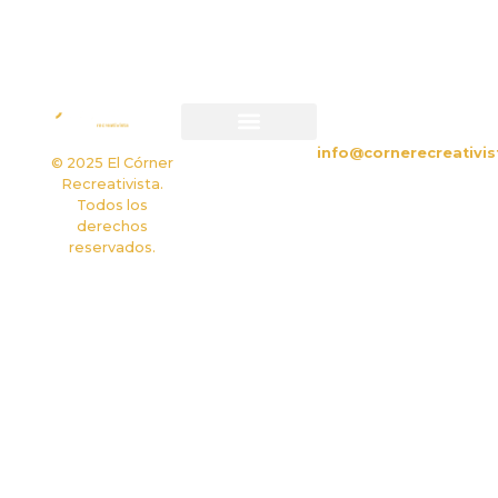
CONTACTO
info@cornerecreativis
Política de privacidad
Política de cookies
© 2025 El Córner
Recreativista.
Todos los
derechos
reservados.