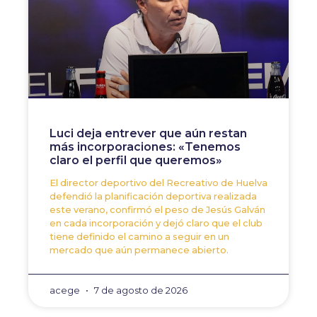
Luci deja entrever que aún restan
más incorporaciones: «Tenemos
claro el perfil que queremos»
El director deportivo del Recreativo de Huelva
defendió la planificación deportiva realizada
este verano, confirmó el peso de Jesús Galván
en cada incorporación y dejó claro que el club
tiene definido el camino a seguir en un
mercado que aún permanece abierto.
acege
7 de agosto de 2026