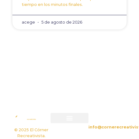
tiempo en los minutos finales.
acege
5 de agosto de 2026
ANTERIOR
SIGUIENTE
La vuelta de Arcos cada
Miquel Pujol, árbitro j
CONTACTO
info@cornerecreativis
Política de privacidad
Política de cookies
© 2025 El Córner
Recreativista.