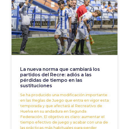
La nueva norma que cambiará los
partidos del Recre: adiós a las
pérdidas de tiempo en las
sustituciones
Se ha producido una modificación importante
en las Reglas de Juego que entra en vigor esta
temporada y que afectará al Recreativo de
Huelva en su andadura en Segunda
Federación. El objetivo es claro: aumentar el
tiempo efectivo de juego y acabar con una de
las prácticas más habituales para perder