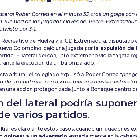
lateral Rober Correa en el minuto 35, tras un golpe con 
l, fue una de las jugadas claves del Recre–Extremadura
tivista por 3-1.
el Recreativo de Huelva y el CD Extremadura, disputado
Nuevo Colombino, dejó una jugada por
la expulsión de
rtido. El lateral del conjunto extremeño vio la tarjeta ro
urante la ejecución de un balón parado.
cta arbitral, el colegiado expulsó a Rober Correa
“por go
a de un contrario con uso de fuerza excesiva, estando 
 en una acción protagonizada junto a Bonaque dentro de
n del lateral podría supone
de varios partidos.
itral es claro ante estos casos: cuando un jugador es 
o golpear a un adversario
, especialmente en la cabeza