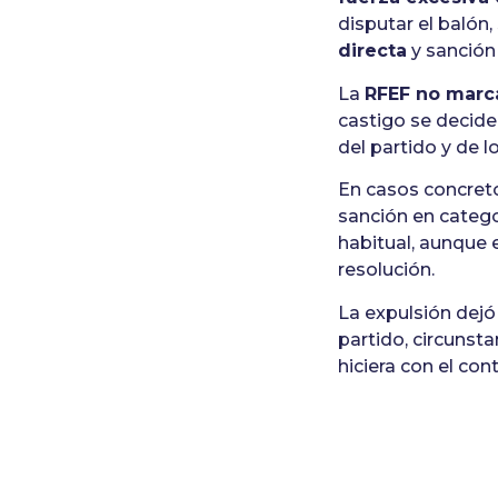
disputar el balón,
directa
y sanción 
La
RFEF no marc
castigo se decid
del partido y de l
En casos concreto
sanción en catego
habitual, aunque
resolución.
La expulsión dej
partido, circunsta
hiciera con el co