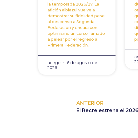
la temporada 2026/27. La
d
afición albiazul vuelve a
o
demostrar su fidelidad pese
q
al descenso a Segunda
c
Federación y encara con
d
optimismo un curso llamado
q
a pelear por el regreso a
p
Primera Federación.
a
2
acege
6 de agosto de
2026
ANTERIOR