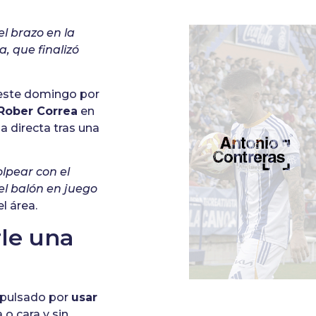
el brazo en la
, que finalizó
 este domingo por
 Rober Correa
en
ja directa tras una
lpear con el
el balón en juego
l área.
rle una
expulsado por
usar
 o cara y sin