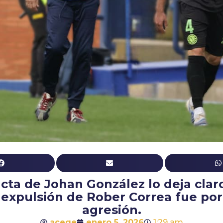
acta de Johan González lo deja claro
expulsión de Rober Correa fue por
agresión.
acege
enero 5, 2026
1:29 am