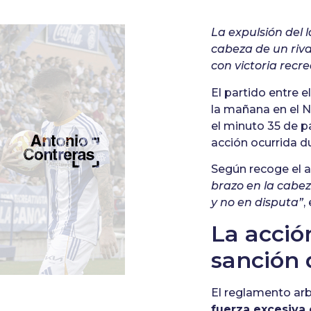
La expulsión del 
cabeza de un riva
con victoria recrea
El partido entre 
la mañana en el 
el minuto 35 de pa
acción ocurrida d
Según recoge el a
brazo en la cabez
y no en disputa”
,
La acció
sanción 
El reglamento arb
fuerza excesiva 