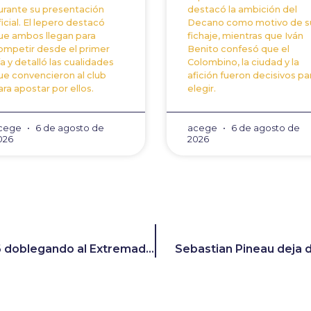
urante su presentación
destacó la ambición del
ficial. El lepero destacó
Decano como motivo de s
ue ambos llegan para
fichaje, mientras que Iván
ompetir desde el primer
Benito confesó que el
ía y detalló las cualidades
Colombino, la ciudad y la
ue convencieron al club
afición fueron decisivos pa
ara apostar por ellos.
elegir.
cege
6 de agosto de
acege
6 de agosto de
026
2026
El Recre estrena el 2026 doblegando al Extremadura (3-1).
Sebastian Pineau deja d