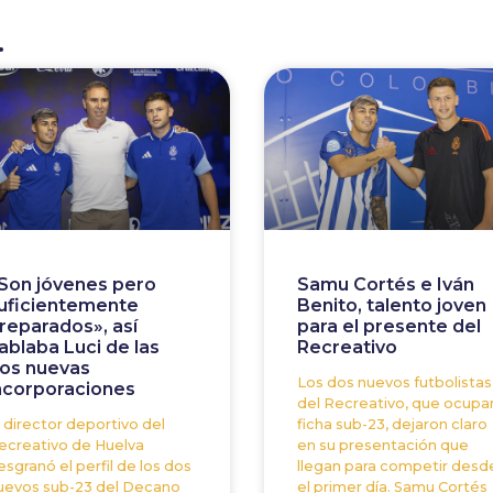
.
Son jóvenes pero
Samu Cortés e Iván
uficientemente
Benito, talento joven
reparados», así
para el presente del
ablaba Luci de las
Recreativo
os nuevas
Los dos nuevos futbolistas
ncorporaciones
del Recreativo, que ocupa
l director deportivo del
ficha sub-23, dejaron claro
ecreativo de Huelva
en su presentación que
esgranó el perfil de los dos
llegan para competir desd
uevos sub-23 del Decano
el primer día. Samu Cortés