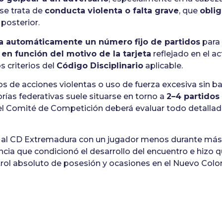
 se trata de
conducta violenta o falta grave
, que
oblig
posterior.
a automáticamente un número fijo de partidos
para 
e
en función del motivo de la tarjeta
reflejado en el ac
os criterios del
Código Disciplinario
aplicable.
s de acciones violentas o uso de fuerza excesiva sin bal
rías federativas suele situarse en torno a
2–4 partidos
 el Comité de Competición deberá evaluar todo detalla
ó al CD Extremadura con un jugador menos durante más
ncia que condicionó el desarrollo del encuentro e hizo q
ntrol absoluto de posesión y ocasiones en el Nuevo Col