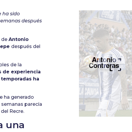
 ha sido
 semanas después
l de
Antonio
Lepe
después del
bles de la
s de experiencia
s temporadas ha
aje ha generado
as semanas parecía
 del Recre.
a una