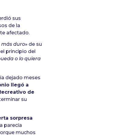
erdió sus
sos de la
te afectado.
a más duro»
de su
l principio del
ueda o lo quiera
bía dejado meses
nio llegó a
 Recreativo de
terminar su
erta sorpresa
a parecía
 porque muchos