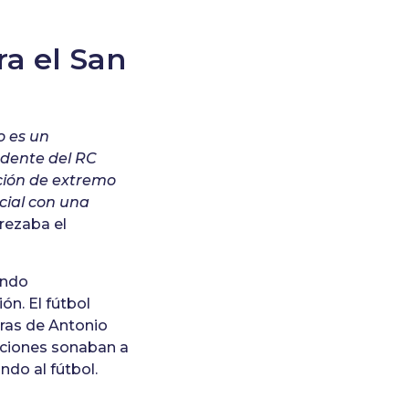
ra el San
o es un
edente del RC
ición de extremo
cial con una
í rezaba el
undo
n. El fútbol
ras de Antonio
raciones sonaban a
do al fútbol.