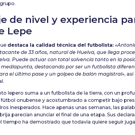
 grupo.
je de nivel y experiencia pa
e Lepe
que
destaca la calidad técnica del futbolista:
«Antoni
acante de 33 años, natural de Huelva, que llega proc
lva. Puede actuar con total solvencia tanto en la pos
mediapunta, destacando por ser un futbolista diferen
ara el último pase y un golpeo de balón magistral»
, as
l.
to lepero suma a un futbolista de la tierra, con un prof
fútbol onubense y acostumbrado a competir bajo presió
iros inesperados. Hace apenas unas semanas, las palab
ija parecían anunciar el final de una etapa. Sus decla
l tiempo ha demostrado que todavía quiere seguir jugan