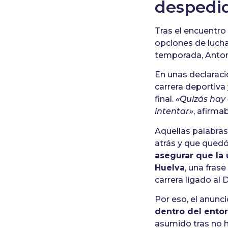
despedi
Tras el encuentro 
opciones de lucha
temporada, Anton
En unas declaraci
carrera deportiva
final.
«Quizás hay 
intentar»
, afirma
Aquellas palabra
atrás y que qued
asegurar que la 
Huelva
, una fras
carrera ligado al 
Por eso, el anunc
dentro del entor
asumido tras no 