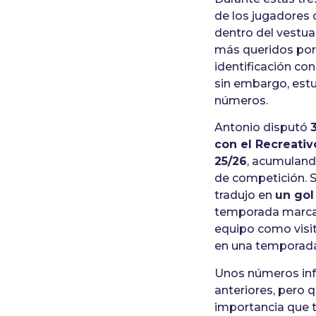
de los jugadores
dentro del vestuar
más queridos por 
identificación con
sin embargo, estu
números.
Antonio disputó
con el Recreati
25/26
, acumulan
de competición. S
tradujo en
un gol
temporada marcad
equipo como visi
en una temporada
Unos números inf
anteriores, pero 
importancia que t