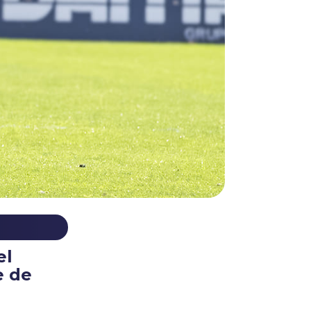
el
e de