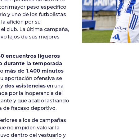
 con mayor peso específico
io y uno de los futbolistas
la afición por su
 el club. La última campaña,
vo lejos de sus mejores
30 encuentros ligueros
vo durante la temporada
do
más de 1.400 minutos
u aportación ofensiva se
y
dos asistencias
en una
a por la inoperancia del
tante y que acabó lastrando
 de fracaso deportivo.
eriores a los de campañas
que no impiden valorar la
uvo dentro del vestuario y