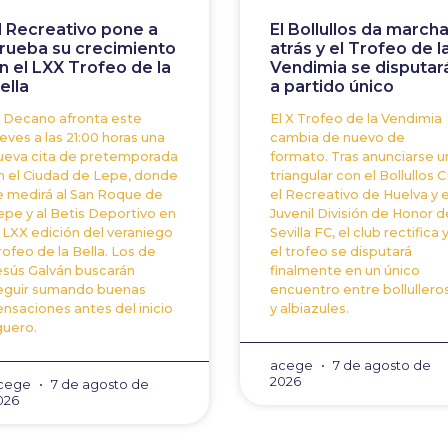
l Recreativo pone a
El Bollullos da march
rueba su crecimiento
atrás y el Trofeo de l
n el LXX Trofeo de la
Vendimia se disputar
ella
a partido único
l Decano afronta este
El X Trofeo de la Vendimia
ueves a las 21:00 horas una
cambia de nuevo de
ueva cita de pretemporada
formato. Tras anunciarse u
n el Ciudad de Lepe, donde
triangular con el Bollullos C
e medirá al San Roque de
el Recreativo de Huelva y e
epe y al Betis Deportivo en
Juvenil División de Honor d
a LXX edición del veraniego
Sevilla FC, el club rectifica 
rofeo de la Bella. Los de
el trofeo se disputará
esús Galván buscarán
finalmente en un único
eguir sumando buenas
encuentro entre bollullero
ensaciones antes del inicio
y albiazules.
guero.
acege
7 de agosto de
2026
cege
7 de agosto de
026