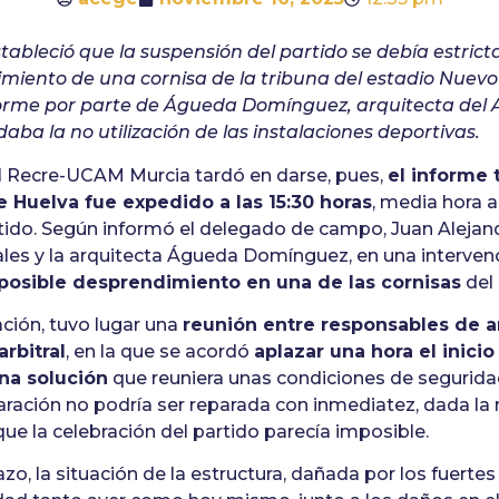
estableció que la suspensión del partido se debía estri
imiento de una cornisa de la tribuna del estadio Nuev
forme por parte de Águeda Domínguez, arquitecta del
ba la no utilización de las instalaciones deportivas.
l Recre-UCAM Murcia tardó en darse, pues,
el informe 
 Huelva fue expedido a las 15:30 horas
, media hora a
ido. Según informó el delegado de campo, Juan Alejandr
les y la arquitecta Águeda Domínguez, en una intervenc
posible desprendimiento en una de las cornisas
del 
ción, tuvo lugar una
reunión entre responsables de 
arbitral
, en la que se acordó
aplazar una hora el inicio
na solución
que reuniera unas condiciones de segurida
aración no podría ser reparada con inmediatez, dada la
que la celebración del partido parecía imposible.
azo, la situación de la estructura, dañada por los fuerte