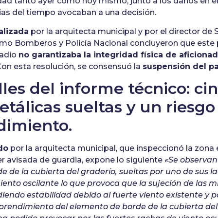
dad tanto ayer como hoy mismo, junto a los daños en el
ias del tiempo avocaban a una decisión.
alizada
por la arquitecta municipal y por el director de
omo Bomberos y Policía Nacional concluyeron que este 
tadio
no garantizaba la integridad física de aficiona
on esta resolución, se consensuó la
suspensión del pa
lles del informe técnico: ci
tálicas sueltas y un riesgo
dimiento.
do
por la arquitecta municipal, que inspeccionó la zona 
ser avisada de guardia, expone lo siguiente
«Se observan
e de la cubierta del graderío, sueltas por uno de sus l
nto oscilante lo que provoca que la sujeción de las m
iendo estabilidad debido al fuerte viento existente y po
prendimiento del elemento de borde de la cubierta del