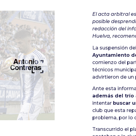
El acta arbitral 
posible desprend
redacción del in
Huelva, recomenda
La suspensión de
Ayuntamiento de
comienzo del part
técnicos municipa
advirtieron de un
Ante esta informa
además del trío 
intentar
buscar u
club que esta rep
problema, por lo 
Transcurrido el pl