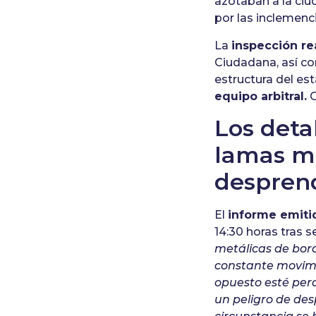
azotaban a la ciu
por las inclemenc
La
inspección re
Ciudadana, así c
estructura del es
equipo arbitral.
C
Los deta
lamas me
despren
El
informe emiti
14:30 horas tras 
metálicas de bord
constante movimie
opuesto esté perd
un peligro de des