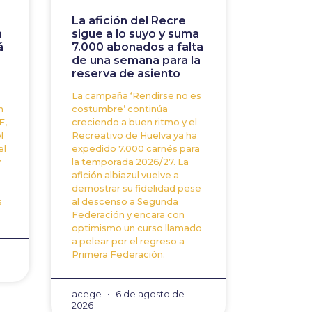
a
La afición del Recre
a
sigue a lo suyo y suma
á
7.000 abonados a falta
de una semana para la
reserva de asiento
La campaña ‘Rendirse no es
n
costumbre’ continúa
F,
creciendo a buen ritmo y el
l
Recreativo de Huelva ya ha
el
expedido 7.000 carnés para
y
la temporada 2026/27. La
afición albiazul vuelve a
demostrar su fidelidad pese
s
al descenso a Segunda
Federación y encara con
optimismo un curso llamado
a pelear por el regreso a
Primera Federación.
acege
6 de agosto de
2026