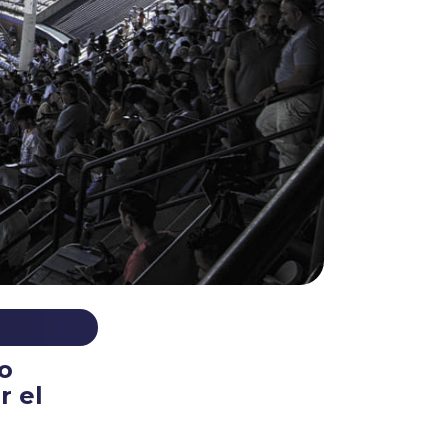
o
r el