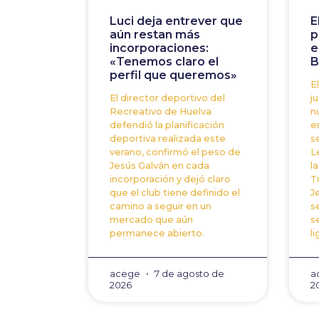
Luci deja entrever que
E
aún restan más
p
incorporaciones:
e
«Tenemos claro el
B
perfil que queremos»
E
El director deportivo del
j
Recreativo de Huelva
n
defendió la planificación
e
deportiva realizada este
s
verano, confirmó el peso de
L
Jesús Galván en cada
l
incorporación y dejó claro
T
que el club tiene definido el
J
camino a seguir en un
s
mercado que aún
s
permanece abierto.
li
acege
7 de agosto de
a
2026
2