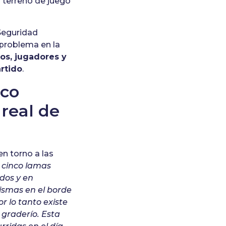
 terreno de juego
 Seguridad
problema en la
dos, jugadores y
rtido
.
nco
 real de
en torno a las
 cinco lamas
ados y en
ismas en el borde
r lo tanto existe
 graderío. Esta