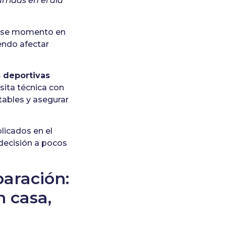
rridas en el día
 ese momento en
endo afectar
s deportivas
sita técnica con
stables y asegurar
licados en el
a decisión a pocos
paración:
n casa,