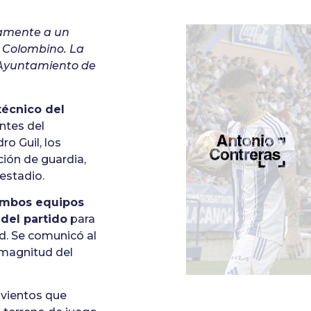
ctamente a un
o Colombino. La
 Ayuntamiento de
técnico del
ntes del
o Guil, los
ión de guardia,
estadio.
ambos equipos
 del partido
para
d. Se comunicó al
 magnitud del
s vientos que