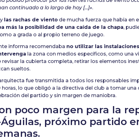
ha podido provocar por las fuertes rachas de viento ocu
han continuado a lo largo de hoy […]»
.
y
las rachas de viento
de mucha fuerza que había en
 más la posibilidad de una caída de la chapa
, pudi
omo a grada o al propio terreno de juego.
sente informa recomendaba
no utilizar las instalacione
intervenga
la zona con medios específicos, como una vi
e revisar la cubierta completa, retirar los elementos ine
can sueltos.
 arquitecta fue transmitida a todos los responsables imp
0 horas, lo que obligó a la directiva del club a tomar un
ebración del partido y sin margen de maniobra.
con poco margen para la re
-Águilas, próximo partido e
semanas.