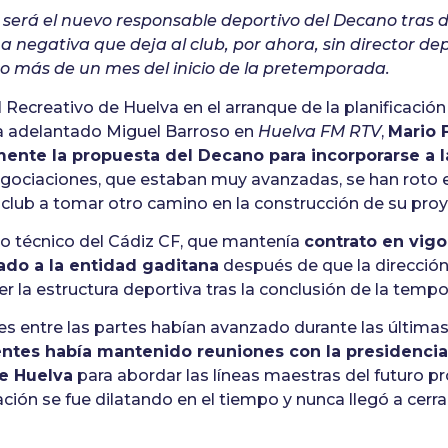
será el nuevo responsable deportivo del Decano tras d
na negativa que deja al club, por ahora, sin director dep
o más de un mes del inicio de la pretemporada.
l Recreativo de Huelva en el arranque de la planificació
a adelantado Miguel Barroso en
Huelva FM RTV
,
Mario 
ente la propuesta del Decano para incorporarse a l
egociaciones, que estaban muy avanzadas, se han roto e
l club a tomar otro camino en la construcción de su pro
rio técnico del Cádiz CF, que mantenía
contrato en vigo
ado a la entidad gaditana
después de que la dirección 
r la estructura deportiva tras la conclusión de la tempo
es entre las partes habían avanzado durante las últim
ntes había mantenido reuniones con la presidencia
e Huelva
para abordar las líneas maestras del futuro pr
ción se fue dilatando en el tiempo y nunca llegó a cerr