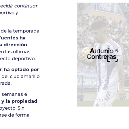
ecidir continuar
ortivo y
n de la temporada
Fuentes ha
a dirección
n las últimas
yecto deportivo.
r
,
ha optado por
del club amarillo
rada.
as semanas e
 y la propiedad
oyecto. Sin
arse de forma