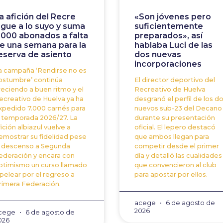
a afición del Recre
«Son jóvenes pero
igue a lo suyo y suma
suficientemente
.000 abonados a falta
preparados», así
e una semana para la
hablaba Luci de las
eserva de asiento
dos nuevas
incorporaciones
a campaña ‘Rendirse no es
ostumbre’ continúa
El director deportivo del
reciendo a buen ritmo y el
Recreativo de Huelva
ecreativo de Huelva ya ha
desgranó el perfil de los d
xpedido 7.000 carnés para
nuevos sub-23 del Decano
a temporada 2026/27. La
durante su presentación
fición albiazul vuelve a
oficial. El lepero destacó
emostrar su fidelidad pese
que ambos llegan para
l descenso a Segunda
competir desde el primer
ederación y encara con
día y detalló las cualidades
ptimismo un curso llamado
que convencieron al club
 pelear por el regreso a
para apostar por ellos.
rimera Federación.
acege
6 de agosto de
2026
cege
6 de agosto de
026