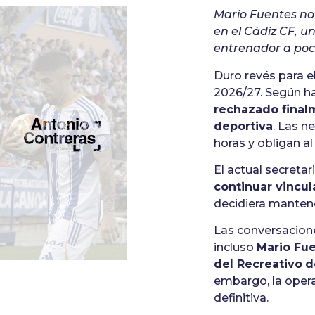
Mario Fuentes no 
en el Cádiz CF, u
entrenador a poc
Duro revés para e
2026/27. Según h
rechazado finalm
deportiva
. Las n
horas y obligan a
El actual secreta
continuar vincul
decidiera mantene
Las conversacion
incluso
Mario Fue
del Recreativo
d
embargo, la opera
definitiva.