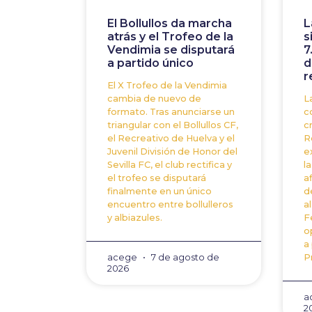
El Bollullos da marcha
L
atrás y el Trofeo de la
s
Vendimia se disputará
7
a partido único
d
r
El X Trofeo de la Vendimia
cambia de nuevo de
L
formato. Tras anunciarse un
c
triangular con el Bollullos CF,
c
el Recreativo de Huelva y el
R
Juvenil División de Honor del
e
Sevilla FC, el club rectifica y
l
el trofeo se disputará
a
finalmente en un único
d
encuentro entre bollulleros
a
y albiazules.
F
o
a
acege
7 de agosto de
P
2026
a
2