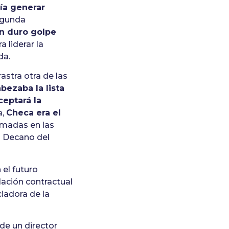
ía generar
egunda
n duro golpe
a liderar la
da.
astra otra de las
bezaba la lista
ceptará la
a,
Checa era el
amadas en las
l Decano del
el futuro
lación contractual
ciadora de la
 de un director