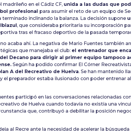
l madrileño en el Cádiz CF,
unida a las dudas que pod
tbol profesional
para asumir el reto de un equipo de S
a terminado inclinando la balanza. La decisión supone
u
lbiazul
, que consideraba prioritaria su incorporación par
portiva tras el fracaso deportivo de la pasada tempora
no acaba ahí. La negativa de Mario Fuentes también arr
atégicas que manejaba el club:
el entrenador que enca
del Decano para dirigir al primer equipo tampoco a
ense.
Según ha podido confirmar El Córner Recreativist
lan A del Recreativo de Huelva
. Se han mantenido ll
 el preparador estaba ilusionado con poder entrenar a
ntes participó en las conversaciones relacionadas con 
creativo de Huelva cuando todavía no existía una vincu
ircunstancia que, contribuyó a debilitar la posición nego
 deja al Recre ante la necesidad de acelerar la búsqueda