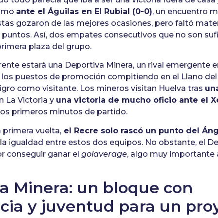
ximo
ante el Águilas en El Rubial (0-0)
, un encuentro m
istas gozaron de las mejores ocasiones, pero faltó mater
s puntos. Así, dos empates consecutivos que no son sufi
primera plaza del grupo.
frente estará una Deportiva Minera, un rival emergente e
 los puestos de promoción compitiendo en el Llano del
igro como visitante. Los mineros visitan Huelva tras
una
n La Victoria y
una victoria de mucho oficio ante el 
 los primeros minutos de partido.
a primera vuelta,
el Recre solo rascó un punto del Ánge
 la igualdad entre estos dos equipos. No obstante, el 
r conseguir ganar el
golaverage
, algo muy importante 
a Minera: un bloque con
cia y juventud para un pro