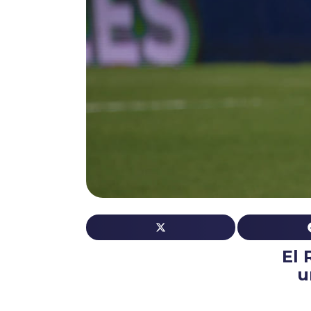
El 
u