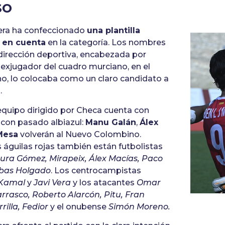
so
era ha confeccionado
una plantilla
r en cuenta
en la categoría. Los nombres
dirección deportiva, encabezada por
exjugador del cuadro murciano, en el
o, lo colocaba como un claro candidato a
.
l equipo dirigido por Checa cuenta con
s con pasado albiazul:
Manu Galán
,
Álex
Mesa
volverán al Nuevo Colombino.
 águilas rojas también están futbolistas
ra Gómez, Mirapeix, Álex Macías, Paco
bas Holgado
. Los centrocampistas
 Kamal
y
Javi Vera
y los atacantes
Omar
rrasco, Roberto Alarcón, Pitu, Fran
rilla, Fedior
y el onubense
Simón Moreno.