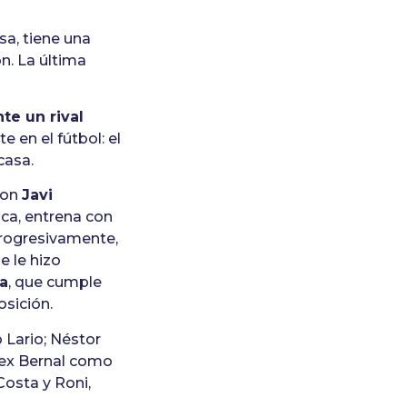
sa, tiene una
ón. La última
te un rival
e en el fútbol: el
casa.
con
Javi
dica, entrena con
progresivamente,
e le hizo
a
, que cumple
osición.
o Lario; Néstor
lex Bernal como
osta y Roni,