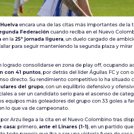
 Huelva
encara una de las citas más importantes de la 
Segunda Federación
cuando reciba en el Nuevo Colomb
a
en la
25ª jornada liguera
, un duelo cargado de ambici
fallar para seguir manteniendo la segunda plaza y mirar
n logrado consolidarse en zona de play off, ocupando a
n con 41 puntos
, por detrás del líder Águilas FC y con 
enso directo. Su rendimiento competitivo lo ha situad
ulares del grupo
, con un equilibrio defensivo y ofensi
ales a ser un candidato serio para el ascenso de catego
os equipos más goleadores del grupo con 33 goles a fav
 en lo que va de campeonato.
 por Arzu llega a la cita en el Nuevo Colombino tras dis
e casa:
primero,
ante el Linares (1-1)
, en un partido qu
todo parecía que iba a ser una victoria fuera de casa 