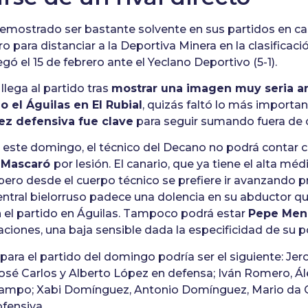
demostrado ser bastante solvente en sus partidos en ca
 para distanciar a la Deportiva Minera en la clasificaci
legó el 15 de febrero ante el Yeclano Deportivo (5-1).
llega al partido tras
mostrar una imagen muy seria an
 el Águilas en El Rubial
, quizás faltó lo más important
dez defensiva fue clave
para seguir sumando fuera de 
e este domingo, el técnico del Decano no podrá contar 
 Mascaró
por lesión. El canario, que ya tiene el alta mé
ero desde el cuerpo técnico se prefiere ir avanzando 
entral bielorruso padece una dolencia en su abductor qu
 el partido en Águilas. Tampoco podrá estar
Pepe Men
ciones, una baja sensible dada la especificidad de su p
para el partido del domingo podría ser el siguiente: Jer
osé Carlos y Alberto López en defensa; Iván Romero, Á
ampo; Xabi Domínguez, Antonio Domínguez, Mario da C
fensiva.