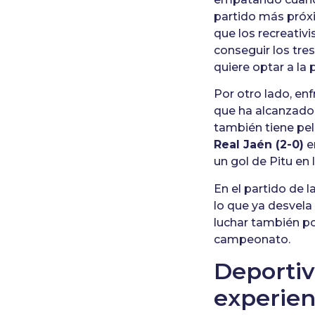
partido más pró
que los recreativ
conseguir los tre
quiere optar a la 
Por otro lado, en
que ha alcanzado
también tiene pel
Real Jaén (2-0)
e
un gol de Pitu en
En el partido de l
lo que ya desvela
luchar también po
campeonato.
Deportiv
experien