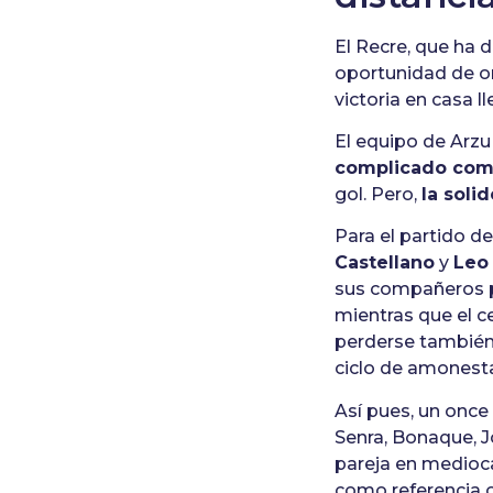
El Recre, que ha 
oportunidad de oro
victoria en casa l
El equipo de Arzu 
complicado como
gol. Pero,
la soli
Para el partido d
Castellano
y
Leo
sus compañeros p
mientras que el c
perderse también
ciclo de amonesta
Así pues, un once 
Senra, Bonaque, J
pareja en medioc
como referencia o