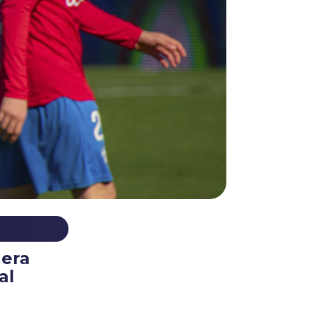
nera
al