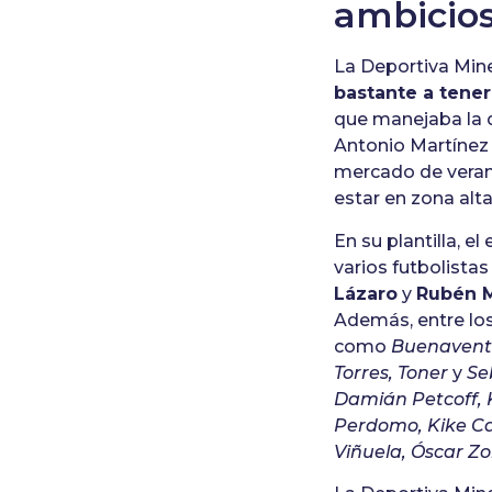
ambicio
La Deportiva Min
bastante a tene
que manejaba la 
Antonio Martínez 
mercado de veran
estar en zona alta
En su plantilla, e
varios futbolista
Lázaro
y
Rubén 
Además, entre los
como
Buenaventu
Torres, Toner
y
Se
Damián Petcoff,
Perdomo, Kike Ca
Viñuela, Óscar Zor