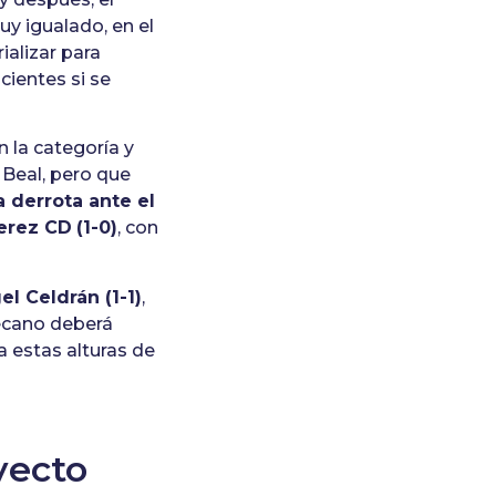
uy igualado, en el
ializar para
cientes si se
n la categoría y
 Beal, pero que
 derrota ante el
Xerez CD
(1-0)
, con
l Celdrán (1-1)
,
Decano deberá
a estas alturas de
yecto