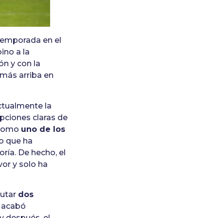
temporada en el
ino a la
ón y con la
 más arriba en
ctualmente la
opciones claras de
o como
uno de los
vo que ha
ría. De hecho, el
or y solo ha
putar
dos
e acabó
y después, el