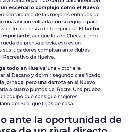
a afronta el partido con la clara intención
n un escenario complejo como el Nuevo
presentará una de las mejores entradas de
n una afición volcada con su equipo para
das en lo que resta de temporada.
El factor
 importante
, aunque los de Checa, como
rueda de prensa previa, eso es un
e sus jugadores compitan ante clubes
l Recreativo de Huelva.
ega todo en Huelva
: una victoria le
tar al Decano y dormir segundo clasificado
 la jornada, pero una derrota en el Nuevo
aría a cuatro puntos del Recre. Una prueba
a un equipo que consigue mejores
lano del Beal que lejos de casa.
o ante la oportunidad de
rse de un rival directo