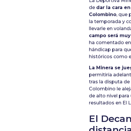
La Deportiva Miner
de
dar la cara e
Colombino
, que 
la temporada y co
llevarle en volan
campo será muy
ha comentado en 
hándicap para qu
históricos como e
La Minera se ju
permitiría adelan
tras la disputa de
Colombino le alej
de alto nivel par
resultados en El L
El Decan
distancia