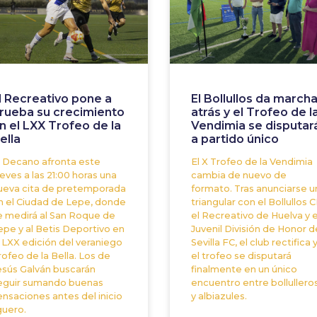
l Recreativo pone a
El Bollullos da march
rueba su crecimiento
atrás y el Trofeo de l
n el LXX Trofeo de la
Vendimia se disputar
ella
a partido único
l Decano afronta este
El X Trofeo de la Vendimia
ueves a las 21:00 horas una
cambia de nuevo de
ueva cita de pretemporada
formato. Tras anunciarse u
n el Ciudad de Lepe, donde
triangular con el Bollullos C
e medirá al San Roque de
el Recreativo de Huelva y e
epe y al Betis Deportivo en
Juvenil División de Honor d
a LXX edición del veraniego
Sevilla FC, el club rectifica 
rofeo de la Bella. Los de
el trofeo se disputará
esús Galván buscarán
finalmente en un único
eguir sumando buenas
encuentro entre bollullero
ensaciones antes del inicio
y albiazules.
guero.