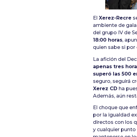
El
Xerez-Recre
se
ambiente de gala
del grupo IV de S
18:00 horas
, apun
quien sabe si por 
La afición del De
apenas tres hora
superó las 500 
seguro, seguirá c
Xerez CD
ha pues
Además, aún resta
El choque que en
por la igualdad e
directos con los 
y cualquier punto
mantenerse en lo