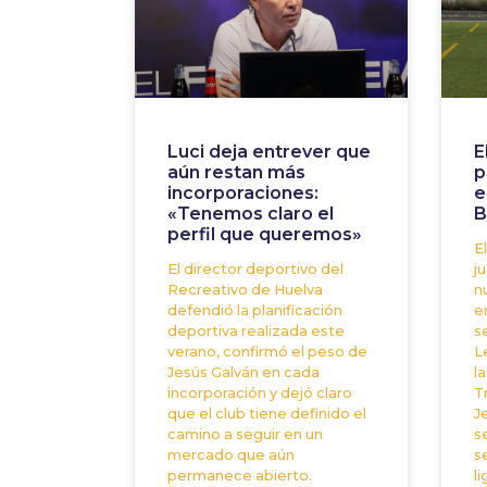
Luci deja entrever que
E
aún restan más
p
incorporaciones:
e
«Tenemos claro el
B
perfil que queremos»
E
El director deportivo del
j
Recreativo de Huelva
n
defendió la planificación
e
deportiva realizada este
s
verano, confirmó el peso de
L
Jesús Galván en cada
l
incorporación y dejó claro
T
que el club tiene definido el
J
camino a seguir en un
s
mercado que aún
s
permanece abierto.
li