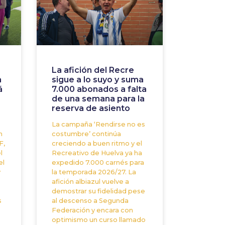
a
La afición del Recre
a
sigue a lo suyo y suma
á
7.000 abonados a falta
de una semana para la
reserva de asiento
La campaña ‘Rendirse no es
n
costumbre’ continúa
F,
creciendo a buen ritmo y el
l
Recreativo de Huelva ya ha
el
expedido 7.000 carnés para
y
la temporada 2026/27. La
afición albiazul vuelve a
demostrar su fidelidad pese
s
al descenso a Segunda
Federación y encara con
optimismo un curso llamado