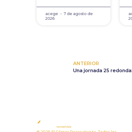
acege
7 de agosto de
a
2026
2
ANTERIOR
A
© 2025 El Córner Recreativista. Todos los