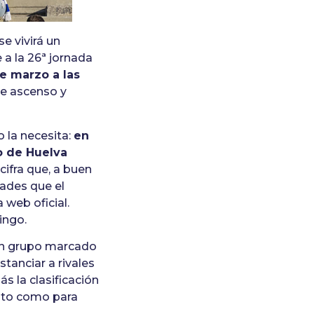
e vivirá un
 a la 26ª jornada
e marzo a las
 de ascenso y
 la necesita:
en
vo de Huelva
cifra que, a buen
dades que el
 web oficial.
ingo.
 un grupo marcado
tanciar a rivales
s la clasificación
rato como para