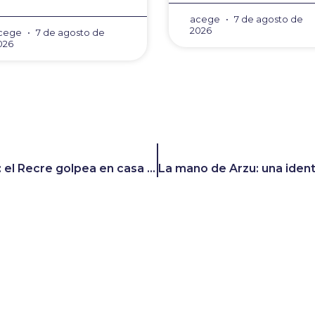
acege
7 de agosto de
2026
cege
7 de agosto de
026
Una jornada 25 redonda: el Recre golpea en casa y deja el liderato a dos puntos
viso legal
Política de privacidad
Política de cooki