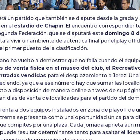
rá un partido que también se dispute desde la grada y s
 en el
estadio de Chapín
. El encuentro correspondiente
egunda Federación, que se disputará este
domingo 8 d
ta a vivir un ambiente de auténtica final por el play off
el primer puesto de la clasificación.
cano ha vuelto a demostrar que no falla cuando el equipo
s de venta física en el museo del club, el Recreati
entradas vendidas
para el desplazamiento a Jerez. Una 
reciendo, ya que a ese número hay que sumar las locali
to a disposición de manera online a través de su página
n días de venta de localidades para el partido del dom
frenta a dos equipos instalados en zona de playoff de
xtrema se presenta como una oportunidad única para dis
que compites por una plaza. Cada jornada aprieta aún má
 puede resultar determinante tanto para asaltar el lide
s puestos de promoción de ascenso.