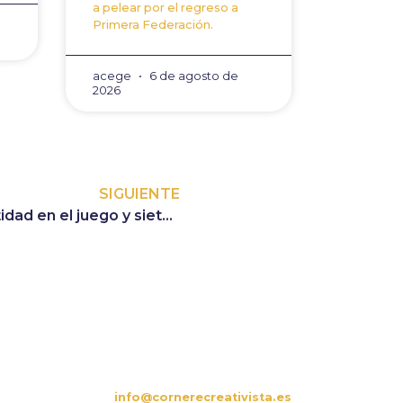
a pelear por el regreso a
Primera Federación.
acege
6 de agosto de
2026
SIGUIENTE
La mano de Arzu: una identidad en el juego y siete victorias desde su llegada
CONTACTO
es
info@cornerecreativista.es