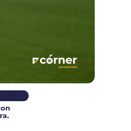
con
ra.