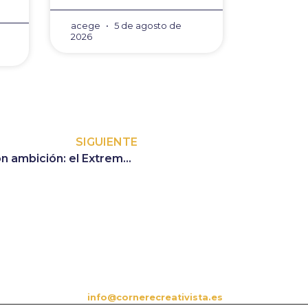
acege
5 de agosto de
2026
SIGUIENTE
El Recre arranca el 2026 con ambición: el Extremadura medirá las fuerzas del Decano.
CONTACTO
es
info@cornerecreativista.es