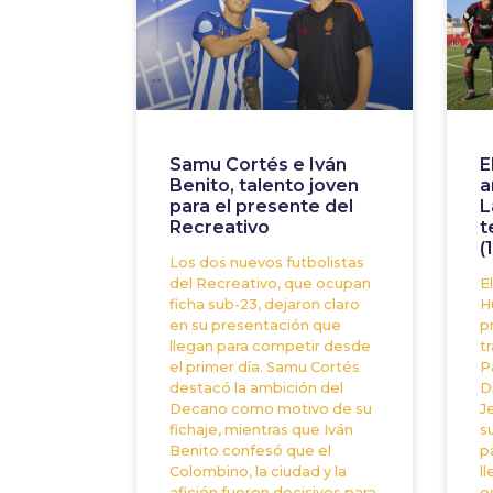
Samu Cortés e Iván
E
Benito, talento joven
a
para el presente del
L
Recreativo
t
(
Los dos nuevos futbolistas
del Recreativo, que ocupan
El
ficha sub-23, dejaron claro
H
en su presentación que
p
llegan para competir desde
t
el primer día. Samu Cortés
P
destacó la ambición del
D
Decano como motivo de su
J
fichaje, mientras que Iván
s
Benito confesó que el
p
Colombino, la ciudad y la
l
afición fueron decisivos para
e