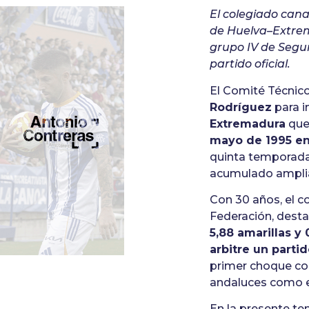
El colegiado cana
de Huelva–Extrem
grupo IV de Segu
partido oficial.
El Comité Técnico
Rodríguez
para i
Extremadura
que 
mayo de 1995 en
quinta temporada
acumulado amplia
Con 30 años, el c
Federación, desta
5,88 amarillas y 
arbitre un parti
primer choque con
andaluces como e
En la presente t