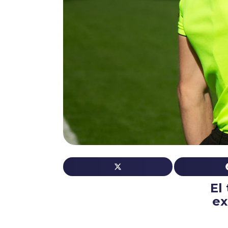
El
ex