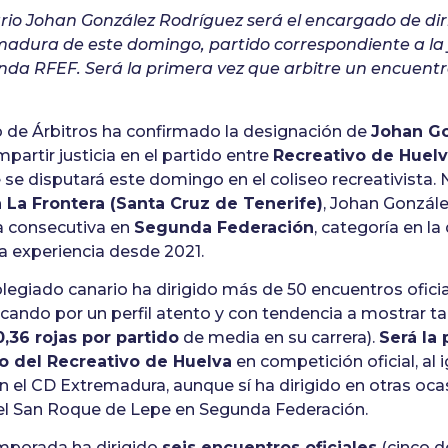
rio Johan González Rodríguez será el encargado de diri
adura de este domingo, partido correspondiente a la 
nda RFEF. Será la primera vez que arbitre un encuent
 de Árbitros ha confirmado la designación de
Johan G
mpartir justicia en el partido entre
Recreativo de Huel
se disputará este domingo en el coliseo recreativista. 
 La Frontera (Santa Cruz de Tenerife)
, Johan Gonzále
 consecutiva en
Segunda Federación
, categoría en la
 experiencia desde 2021.
olegiado canario ha dirigido más de 50 encuentros ofic
cando por un perfil atento y con tendencia a mostrar ta
0,36 rojas por partido
de media en su carrera).
Será la
do del Recreativo de Huelva
en competición oficial, al 
 el CD Extremadura, aunque sí ha dirigido en otras oc
l San Roque de Lepe en Segunda Federación.
emporada ha dirigido
seis encuentros oficiales
(cinco d