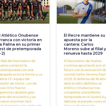
l Atlético Onubense
El Recre mantiene su
rranca con victoria en
apuesta por la
a Palma en su primer
cantera: Carlos
est de pretemporada
Moreno sube al filial y
1-2)
renueva hasta 2029
 filial del Recreativo de
El Recreativo de Huelva
uelva comenzó la
continúa apostando por el
retemporada con una
futuro con la renovación de
rabajada victoria frente a La
central Carlos Moreno hast
alma CF, equipo de
2029. El defensa de 18 año
ivisión de Honor. Los de
dará el salto definitivo al
esús Ortiz fueron
Atlético Onubense tras
uperiores durante gran
completar una brillante
arte del encuentro y se
temporada en el Juvenil A 
levaron el primer test
debutar el pasado curso e
stival gracias a los goles de
Tercera Federación.