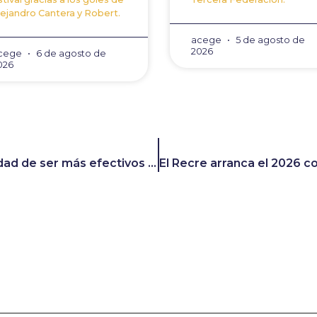
lejandro Cantera y Robert.
acege
5 de agosto de
2026
cege
6 de agosto de
026
Arzu incide en la necesidad de ser más efectivos en ataque: «Tenemos que ser lo más dominadores posible y las ocasiones que tengamos, pues ser un poquito más determinantes».
viso legal
Política de privacidad
Política de cooki