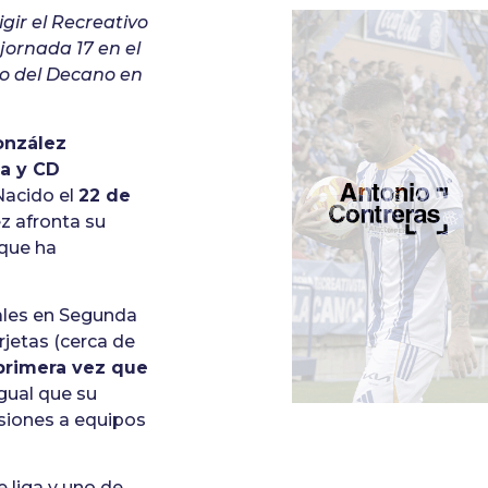
gir el Recreativo
jornada 17 en el
ro del Decano en
onzález
va y CD
Nacido el
22 de
z afronta su
 que ha
iales en Segunda
rjetas (cerca de
 primera vez que
igual que su
asiones a equipos
e liga y uno de