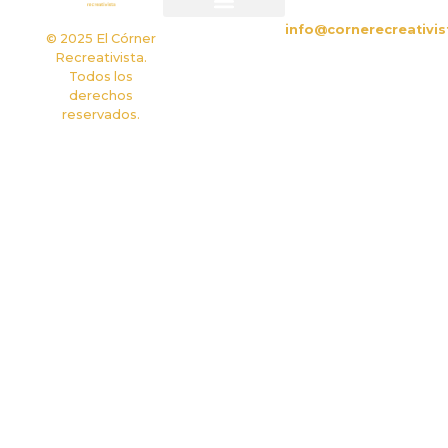
info@cornerecreativis
Política de privacidad
Política de cookies
© 2025 El Córner
Recreativista.
Todos los
derechos
reservados.