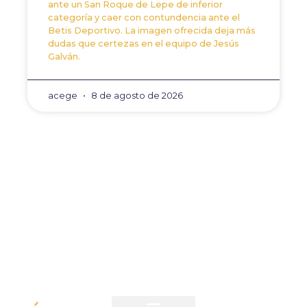
ante un San Roque de Lepe de inferior
categoría y caer con contundencia ante el
Betis Deportivo. La imagen ofrecida deja más
dudas que certezas en el equipo de Jesús
Galván.
acege
8 de agosto de 2026
ANTERIOR
SIGUIENTE
El lateral Álex Macías, e
Adán Benítez despierta 
CONTACTO