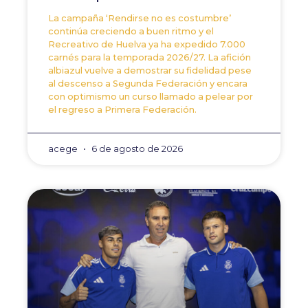
La campaña ‘Rendirse no es costumbre’
continúa creciendo a buen ritmo y el
Recreativo de Huelva ya ha expedido 7.000
carnés para la temporada 2026/27. La afición
albiazul vuelve a demostrar su fidelidad pese
al descenso a Segunda Federación y encara
con optimismo un curso llamado a pelear por
el regreso a Primera Federación.
acege
6 de agosto de 2026