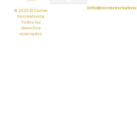
info@cornerecreativis
Política de privacidad
Política de cookies
© 2025 El Córner
Recreativista.
Todos los
derechos
reservados.