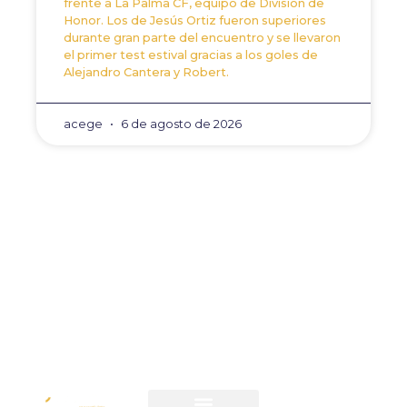
frente a La Palma CF, equipo de División de
Honor. Los de Jesús Ortiz fueron superiores
durante gran parte del encuentro y se llevaron
el primer test estival gracias a los goles de
Alejandro Cantera y Robert.
acege
6 de agosto de 2026
ANTERIOR
SIGUIENTE
Las entradas para el par
El Xerez DFC: un rival e
CONTACTO