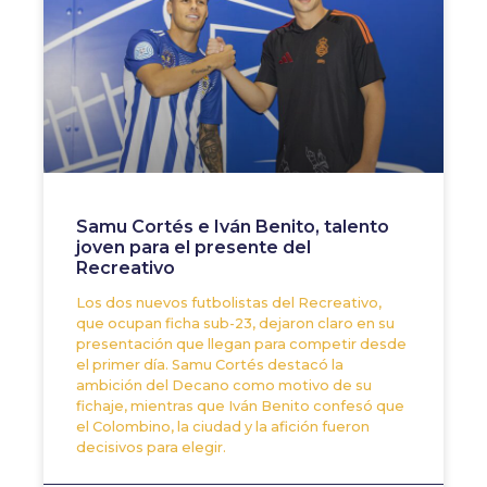
Samu Cortés e Iván Benito, talento
joven para el presente del
Recreativo
Los dos nuevos futbolistas del Recreativo,
que ocupan ficha sub-23, dejaron claro en su
presentación que llegan para competir desde
el primer día. Samu Cortés destacó la
ambición del Decano como motivo de su
fichaje, mientras que Iván Benito confesó que
el Colombino, la ciudad y la afición fueron
decisivos para elegir.