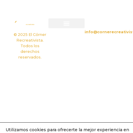
CONTACTO
info@cornerecreativis
Política de privacidad
Política de cookies
© 2025 El Córner
Recreativista.
Todos los
derechos
reservados.
Utilizamos cookies para ofrecerte la mejor experiencia en