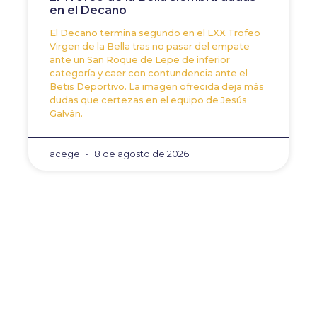
en el Decano
El Decano termina segundo en el LXX Trofeo
Virgen de la Bella tras no pasar del empate
ante un San Roque de Lepe de inferior
categoría y caer con contundencia ante el
Betis Deportivo. La imagen ofrecida deja más
dudas que certezas en el equipo de Jesús
Galván.
acege
8 de agosto de 2026
ANTERIOR
SIGUIENTE
El Decano incorpora gol 
El Recre conocerá este 