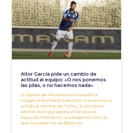
Aitor García pide un cambio de
actitud al equipo: «O nos ponemos
las pilas, o no hacemos nada»
El capitán del Recreativo no maquilló la
imagen ante el Betis Deportivo y reconoció su
enfado al término del Trofeo. El olontense
advirtió de lo que espera al Decano en
Segunda Federación, una exigencia como la
que mostraron los verdiblancos.