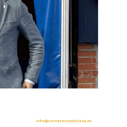
CONTACTO
es
info@cornerecreativista.es