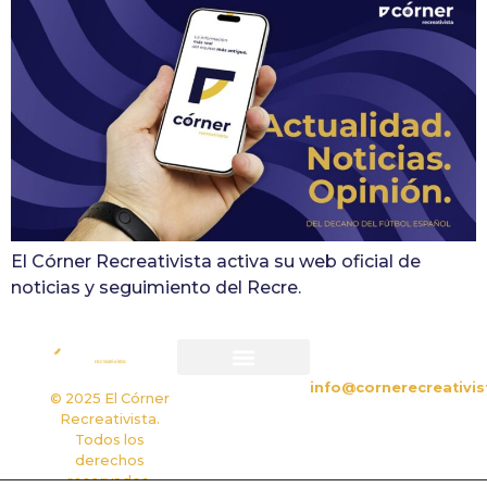
El Córner Recreativista activa su web oficial de
noticias y seguimiento del Recre.
CONTACTO
info@cornerecreativis
Política de privacidad
Política de cookies
© 2025 El Córner
Recreativista.
Todos los
derechos
reservados.