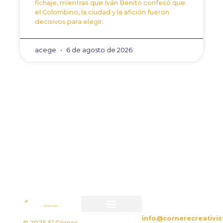
fichaje, mientras que Iván Benito confesó que
el Colombino, la ciudad y la afición fueron
decisivos para elegir.
acege
6 de agosto de 2026
ANTERIOR
SIGUIENTE
Aarón Riesco, primer nom
Antonio Domínguez deja e
CONTACTO
info@cornerecreativis
Política de privacidad
Política de cookies
© 2025 El Córner