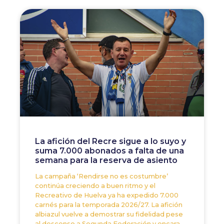
La afición del Recre sigue a lo suyo y
suma 7.000 abonados a falta de una
semana para la reserva de asiento
La campaña ‘Rendirse no es costumbre’
continúa creciendo a buen ritmo y el
Recreativo de Huelva ya ha expedido 7.000
carnés para la temporada 2026/27. La afición
albiazul vuelve a demostrar su fidelidad pese
al descenso a Segunda Federación y encara