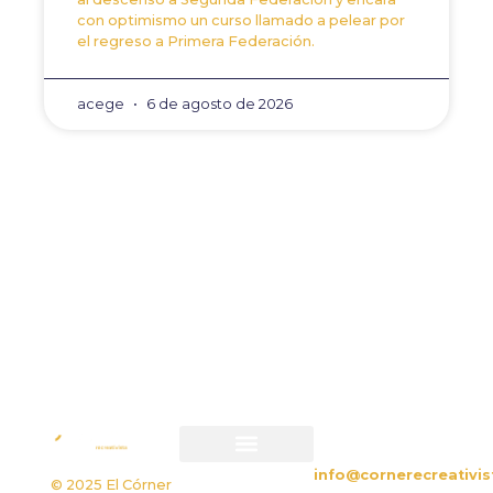
con optimismo un curso llamado a pelear por
el regreso a Primera Federación.
acege
6 de agosto de 2026
ANTERIOR
SIGUIENTE
A menos de un mes para
Jesús Ortiz seguirá si
CONTACTO
info@cornerecreativis
Política de privacidad
Política de cookies
© 2025 El Córner