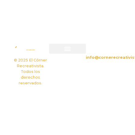
CONTACTO
info@cornerecreativis
Política de privacidad
Política de cookies
© 2025 El Córner
Recreativista.
Todos los
derechos
reservados.