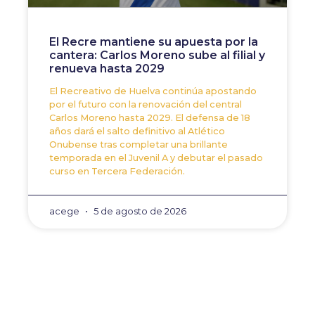
El Recre mantiene su apuesta por la
cantera: Carlos Moreno sube al filial y
renueva hasta 2029
El Recreativo de Huelva continúa apostando
por el futuro con la renovación del central
Carlos Moreno hasta 2029. El defensa de 18
años dará el salto definitivo al Atlético
Onubense tras completar una brillante
temporada en el Juvenil A y debutar el pasado
curso en Tercera Federación.
acege
5 de agosto de 2026
ANTERIOR
SIGUIENTE
La cláusula de rescisión
La incertidumbre rodea 