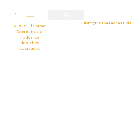
CONTACTO
info@cornerecreativis
Política de privacidad
Política de cookies
© 2025 El Córner
Recreativista.
Todos los
derechos
reservados.