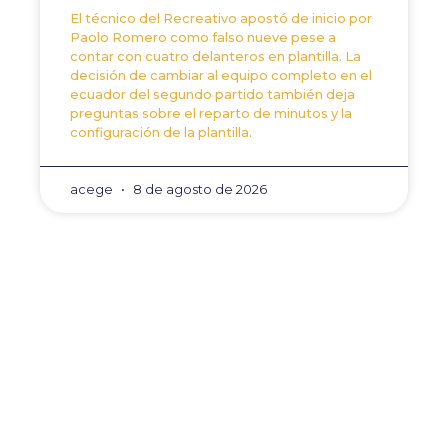
El técnico del Recreativo apostó de inicio por
Paolo Romero como falso nueve pese a
contar con cuatro delanteros en plantilla. La
decisión de cambiar al equipo completo en el
ecuador del segundo partido también deja
preguntas sobre el reparto de minutos y la
configuración de la plantilla.
acege
8 de agosto de 2026
ANTERIOR
SIGUIENTE
El Recre reconstruye el
Óscar Romero no contin