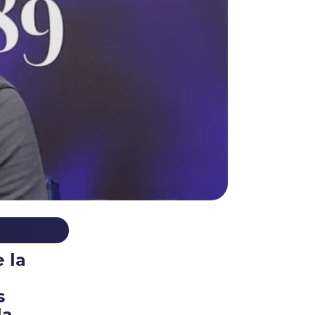
 la
s
la