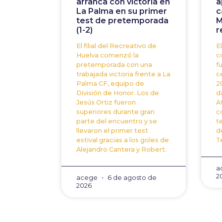
arranca con victoria en
a
La Palma en su primer
c
test de pretemporada
M
(1-2)
r
El filial del Recreativo de
E
Huelva comenzó la
c
pretemporada con una
f
trabajada victoria frente a La
c
Palma CF, equipo de
2
División de Honor. Los de
da
Jesús Ortiz fueron
A
superiores durante gran
c
parte del encuentro y se
t
llevaron el primer test
d
estival gracias a los goles de
T
Alejandro Cantera y Robert.
a
2
acege
6 de agosto de
2026