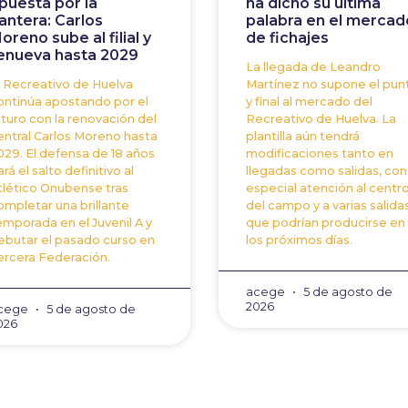
puesta por la
ha dicho su última
antera: Carlos
palabra en el mercad
oreno sube al filial y
de fichajes
enueva hasta 2029
La llegada de Leandro
l Recreativo de Huelva
Martínez no supone el pun
ontinúa apostando por el
y final al mercado del
uturo con la renovación del
Recreativo de Huelva. La
entral Carlos Moreno hasta
plantilla aún tendrá
029. El defensa de 18 años
modificaciones tanto en
rá el salto definitivo al
llegadas como salidas, con
tlético Onubense tras
especial atención al centr
ompletar una brillante
del campo y a varias salida
emporada en el Juvenil A y
que podrían producirse en
ebutar el pasado curso en
los próximos días.
ercera Federación.
acege
5 de agosto de
2026
cege
5 de agosto de
026