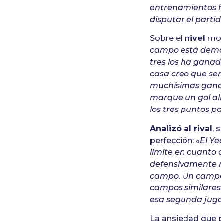
entrenamientos h
disputar el parti
Sobre el
nivel
most
campo está demos
tres los ha gana
casa creo que se
muchísimas ganas 
marque un gol all
los tres puntos p
Analizó al rival
, 
perfección:
«El Ye
límite en cuanto 
defensivamente m
campo. Un campo 
campos similares.
esa segunda juga
La ansiedad que 