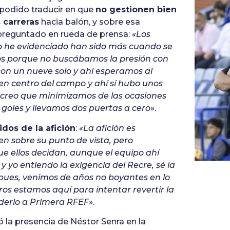
podido traducir en que
no gestionen bien
s carreras
hacia balón, y sobre esa
 preguntado en rueda de prensa:
«Los
o he evidenciado han sido más cuando se
s porque no buscábamos la presión con
con un nueve solo y ahí esperamos al
en centro del campo y ahí sí hubo unos
, creo que minimizamos de las ocasiones
 goles y llevamos dos puertas a cero»
.
bidos de la afición
:
«La afición es
n sobre su punto de vista, pero
e ellos decidan, aunque el equipo ahí
y yo entiendo la exigencia del Recre, sé la
 pues, venimos de años no boyantes en lo
ros estamos aquí para intentar revertir la
nderlo a Primera RFEF»
.
la presencia de Néstor Senra en la