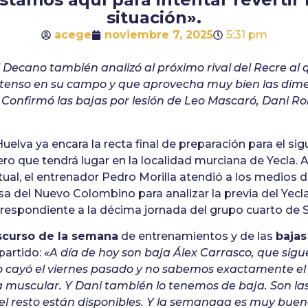
situación».
acege
noviembre 7, 2025
5:31 pm
 Decano también analizó al próximo rival del Recre al 
tenso en su campo y que aprovecha muy bien las dime
 Confirmó las bajas por lesión de Leo Mascaró, Dani R
uelva ya encara la recta final de preparación para el sig
ro que tendrá lugar en la localidad murciana de Yecla
tual, el entrenador Pedro Morilla atendió a los medios
nsa del Nuevo Colombino para analizar la previa del Yec
rrespondiente a la décima jornada del grupo cuarto de
scurso de la semana
de entrenamientos y de las
bajas
partido:
«A día de hoy son baja Álex Carrasco, que sig
o cayó el viernes pasado y no sabemos exactamente el 
a muscular. Y Dani también lo tenemos de baja. Son la
, el resto están disponibles. Y la semanaaa es muy bu