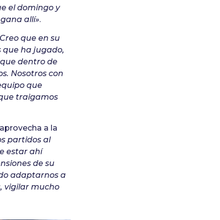
e el domingo y
 gana allí»
.
«Creo que en su
s que ha jugado,
 que dentro de
os. Nosotros con
 equipo que
y que traigamos
aprovecha a la
s partidos al
e estar ahí
nsiones de su
do adaptarnos a
, vigilar mucho