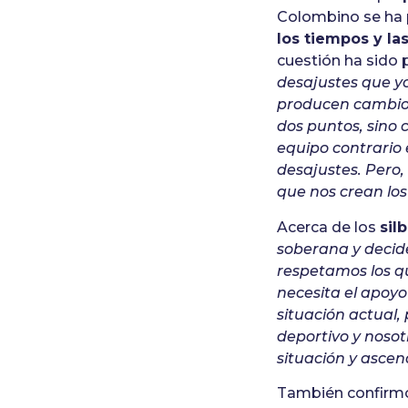
Colombino se ha 
los tiempos y la
cuestión ha sido
desajustes que y
producen cambio
dos puntos, sino 
equipo contrario 
desajustes. Pero
que nos crean los
Acerca de los
sil
soberana y decide
respetamos los qu
necesita el apoyo 
situación actual,
deportivo y nosot
situación y asce
También confirmó 