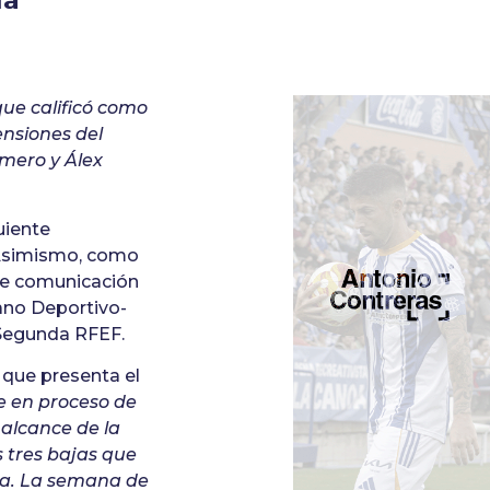
que calificó como
nsiones del
omero y Álex
uiente
. Asimismo, como
 de comunicación
lano Deportivo-
 Segunda RFEF.
que presenta el
ue en proceso de
alcance de la
s tres bajas que
ena. La semana de