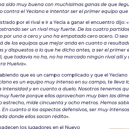
a sido muy buena con muchísimas ganas de que llegu
do contra el Yeclano e intentar ser el primer equipo que
rado por el rival e ir a Yecla a ganar el encuentro dijo:
trando ser un rival muy fuerte. De los cuatro partido
do por uno a cero y uno ha empatado cero acero. O sea
rá de los equipos que mejor anda en cuanto a resultad
y dispuestos a lo que he dicho antes, a ser el primer
í, que todavía no ha, no ha marcado ningún rival allí 
ara Huelva»
.
sabiendo que es un campo complicado y que el Yeclano 
clano es un equipo muy intenso en su campo, te lleva lo
a intensidad y en cuanto a duelo. Nosotros tenemos qu
uy fuerte porque ellos aprovechan muy bien las dime
estrecho, mide cincuenta y ocho metros. Hemos sabi
 En cuanto a los aspectos defensivos, ser muy intensos
da donde ellos sacan rédito»
.
padecen los jugadores en el Nuevo