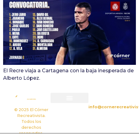
El Recre viaja a Cartagena con la baja inesperada de
Alberto López.
CONTACTO
info@cornerecreativis
Política de privacidad
Política de cookies
© 2025 El Córner
Recreativista.
Todos los
derechos
reservados.