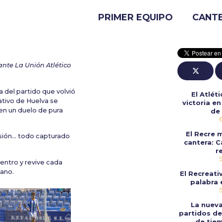
PRIMER EQUIPO
CANT
ante La Unión Atlético
a del partido que volvió
El Atlét
ativo de Huelva se
victoria e
 en un duelo de pura
de
El Recre 
asión… todo capturado
cantera: C
r
entro y revive cada
cano.
El Recreati
palabra 
La nuev
partidos de
de tiem