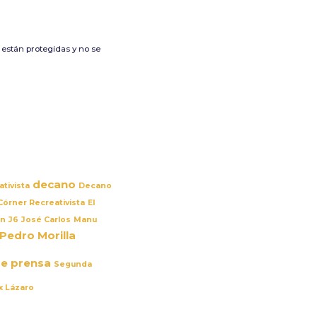
 están protegidas y no se
decano
tivista
Decano
 Córner Recreativista
El
ón
J6
José Carlos
Manu
Pedro Morilla
e prensa
Segunda
x Lázaro