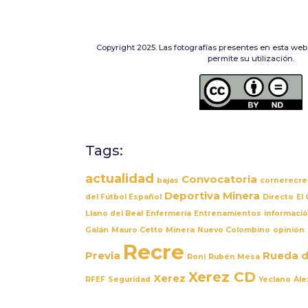
Copyright 2025. Las fotografías presentes en esta web
permite su utilización.
Tags:
actualidad
Convocatoria
bajas
cornerecrea
Deportiva Minera
del Fútbol Español
Directo
El
Llano del Beal
Enfermería
Entrenamientos
informaci
Galán
Mauro Cetto
Minera
Nuevo Colombino
opinión
Recre
Previa
Rueda d
Roni
Rubén Mesa
Xerez CD
Xerez
RFEF
Seguridad
Yeclano
Ále