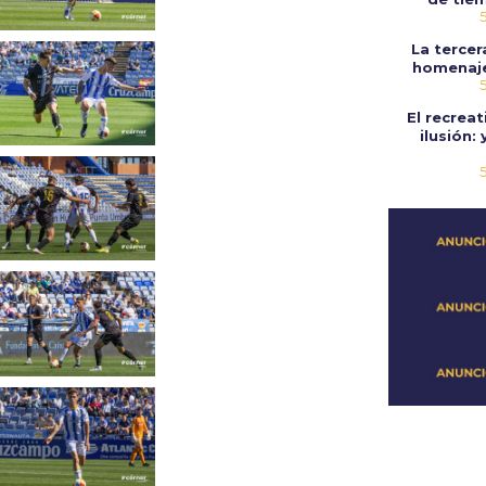
La tercer
homenaje
El recrea
ilusión: