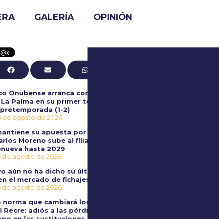
ERA
GALERÍA
OPINIÓN
ico Onubense arranca con
n La Palma en su primer test
 pretemporada (1-2)
6 de agosto de 2026
mantiene su apuesta por la
arlos Moreno sube al filial y
enueva hasta 2029
5 de agosto de 2026
vo aún no ha dicho su última
en el mercado de fichajes
5 de agosto de 2026
a norma que cambiará los
l Recre: adiós a las pérdidas
po en las sustituciones