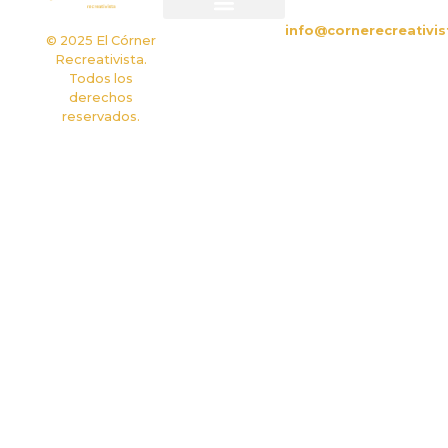
info@cornerecreativis
Política de privacidad
Política de cookies
© 2025 El Córner
Recreativista.
Todos los
derechos
reservados.