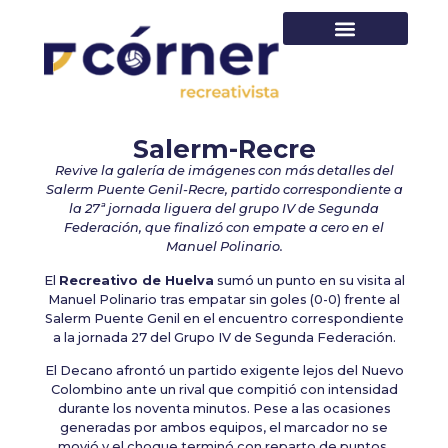
PRIMER EQUIPO
Salerm-Recre
Revive la galería de imágenes con más detalles del
Salerm Puente Genil-Recre, partido correspondiente a
la 27ª jornada liguera del grupo IV de Segunda
Federación, que finalizó con empate a cero en el
Manuel Polinario.
El
Recreativo de Huelva
sumó un punto en su visita al
Manuel Polinario tras empatar sin goles (0-0) frente al
Salerm Puente Genil en el encuentro correspondiente
a la jornada 27 del Grupo IV de Segunda Federación.
El Decano afrontó un partido exigente lejos del Nuevo
Colombino ante un rival que compitió con intensidad
durante los noventa minutos. Pese a las ocasiones
generadas por ambos equipos, el marcador no se
movió y el choque terminó con reparto de puntos.