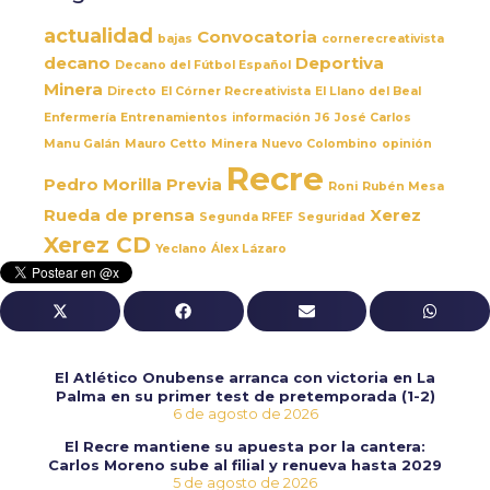
actualidad
Convocatoria
bajas
cornerecreativista
decano
Deportiva
Decano del Fútbol Español
Minera
Directo
El Córner Recreativista
El Llano del Beal
Enfermería
Entrenamientos
información
J6
José Carlos
Manu Galán
Mauro Cetto
Minera
Nuevo Colombino
opinión
Recre
Pedro Morilla
Previa
Roni
Rubén Mesa
Rueda de prensa
Xerez
Segunda RFEF
Seguridad
Xerez CD
Yeclano
Álex Lázaro
El Atlético Onubense arranca con victoria en La
Palma en su primer test de pretemporada (1-2)
6 de agosto de 2026
El Recre mantiene su apuesta por la cantera:
Carlos Moreno sube al filial y renueva hasta 2029
5 de agosto de 2026