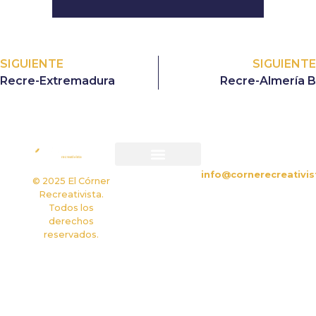
SIGUIENTE
SIGUIENTE
Recre-Extremadura
Recre-Almería B
CONTACTO
info@cornerecreativis
Política de privacidad
Política de cookies
© 2025 El Córner
Recreativista.
Todos los
derechos
reservados.