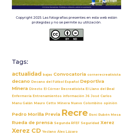
Copyright 2025. Las fotografías presentes en esta web están
protegidas y no se permite su utilización.
Tags:
actualidad
Convocatoria
bajas
cornerecreativista
decano
Deportiva
Decano del Fútbol Español
Minera
Directo
El Córner Recreativista
El Llano del Beal
Enfermería
Entrenamientos
información
J6
José Carlos
Manu Galán
Mauro Cetto
Minera
Nuevo Colombino
opinión
Recre
Pedro Morilla
Previa
Roni
Rubén Mesa
Rueda de prensa
Xerez
Segunda RFEF
Seguridad
Xerez CD
Yeclano
Álex Lázaro